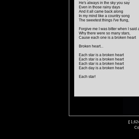
He's always in the sky you say
Even in those rainy days
And it all came back along
In my mind like a country song
The sweetest things I've flung,
Forgive me I was bitter when I said
Why there were so many stars,
Cause each one is a broken heart
Broken heart...
Each star is a broken heart
Each star is a broken heart
Each star is a broken heart
Each day is a broken heart
Each star!
[
1,624
Co