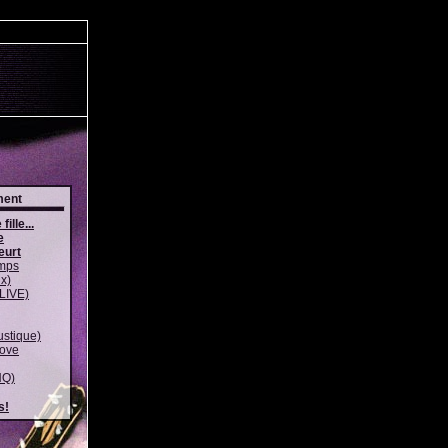
ment
fille...
e
eurt
emps
x)
LIVE)
ustique)
ove
HQ)
s!