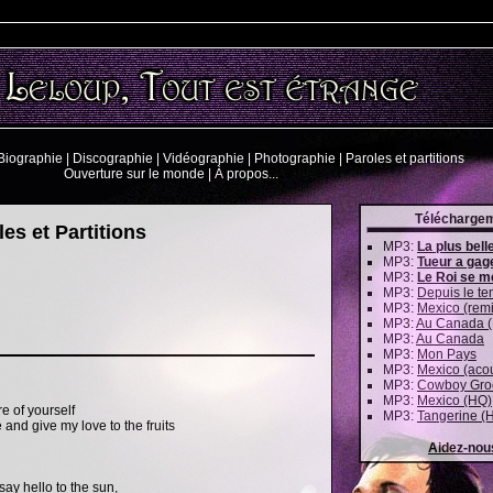
Biographie
|
Discographie
|
Vidéographie
|
Photographie
|
Paroles et partitions
Ouverture sur le monde
|
À propos...
Télécharge
les et Partitions
MP3:
La plus belle 
MP3:
Tueur a gag
MP3:
Le Roi se m
MP3:
Depuis le t
MP3:
Mexico (remi
MP3:
Au Canada (
MP3:
Au Canada
MP3:
Mon Pays
MP3:
Mexico (aco
MP3:
Cowboy Gro
MP3:
Mexico (HQ)
e of yourself
MP3:
Tangerine (
 and give my love to the fruits
Aidez-nou
ay hello to the sun,