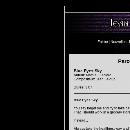
Entrée
|
Nouvelles
|
Paro
Blue Eyes Sky
Auteur: Mathieu Leclerc
Compositeur: Jean Leloup
Durée: 3:07
Blue Eyes Sky
You say forget me and try to take car
That I should work in a grocery store
Instead...
Always take the healthiest way and s