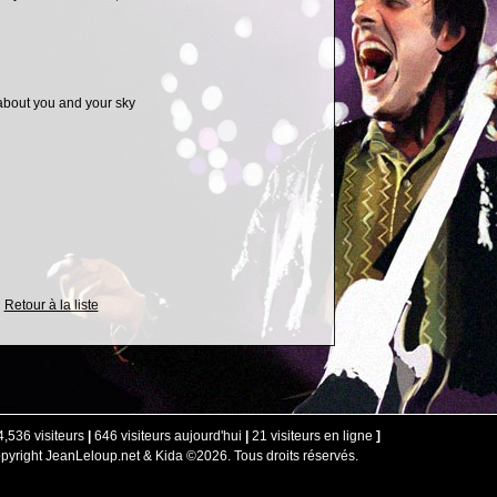
 about you and your sky
Retour à la liste
,536 visiteurs
|
646 visiteurs aujourd'hui
|
21 visiteurs en ligne
]
pyright JeanLeloup.net & Kida ©2026. Tous droits réservés.