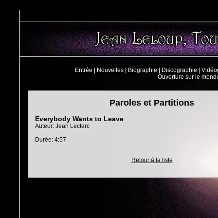
Entrée
|
Nouvelles
|
Biographie
|
Discographie
|
Vidéo
Ouverture sur le mond
Paroles et Partitions
Everybody Wants to Leave
Auteur: Jean Leclerc
Durée: 4:57
Retour à la liste