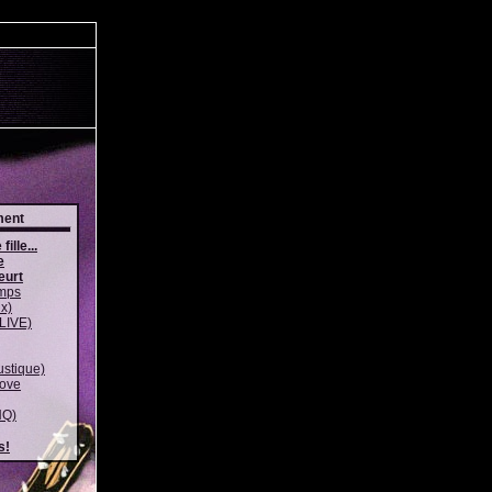
ment
fille...
e
eurt
emps
x)
LIVE)
ustique)
ove
HQ)
s!