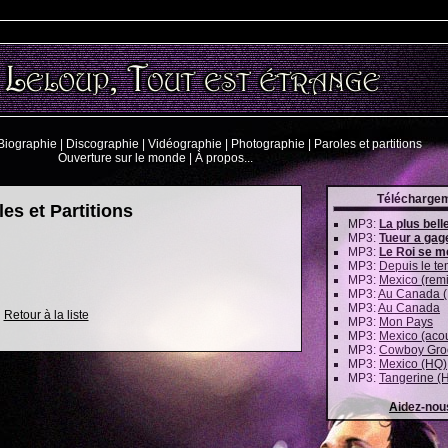
Biographie
|
Discographie
|
Vidéographie
|
Photographie
|
Paroles et partitions
Ouverture sur le monde
|
À propos...
Télécharge
les et Partitions
MP3:
La plus belle 
MP3:
Tueur a gag
MP3:
Le Roi se m
MP3:
Depuis le t
MP3:
Mexico (remi
MP3:
Au Canada (
MP3:
Au Canada
Retour à la liste
MP3:
Mon Pays
MP3:
Mexico (aco
MP3:
Cowboy Gro
MP3:
Mexico (HQ)
MP3:
Tangerine (
Aidez-nou