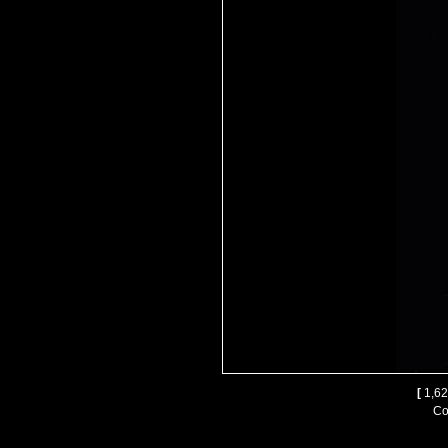
[
1,62
Co