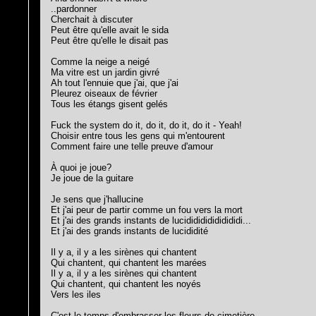
..pardonner
Cherchait à discuter
Peut être qu'elle avait le sida
Peut être qu'elle le disait pas
Comme la neige a neigé
Ma vitre est un jardin givré
Ah tout l'ennuie que j'ai, que j'ai
Pleurez oiseaux de février
Tous les étangs gisent gelés
Fuck the system do it, do it, do it, do it - Yeah!
Choisir entre tous les gens qui m'entourent
Comment faire une telle preuve d'amour
À quoi je joue?
Je joue de la guitare
Je sens que j'hallucine
Et j'ai peur de partir comme un fou vers la mort
Et j'ai des grands instants de lucididididididididi...
Et j'ai des grands instants de lucididité
Il y a, il y a les sirènes qui chantent
Qui chantent, qui chantent les marées
Il y a, il y a les sirènes qui chantent
Qui chantent, qui chantent les noyés
Vers les iles
C'est le temps d'embrasser les fleurs de cimetière