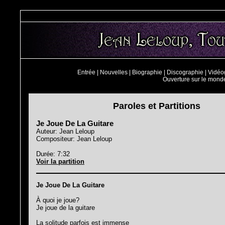
Entrée
|
Nouvelles
|
Biographie
|
Discographie
|
Vidéo
Ouverture sur le mond
Paroles et Partitions
Je Joue De La Guitare
Auteur: Jean Leloup
Compositeur: Jean Leloup
Durée: 7:32
Voir la partition
Je Joue De La Guitare
À quoi je joue?
Je joue de la guitare
La solitude parfois est immense