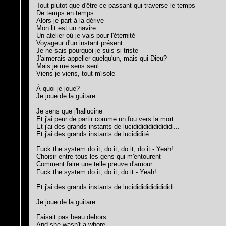
Tout plutot que d'être ce passant qui traverse le temps
De temps en temps
Alors je part à la dérive
Mon lit est un navire
Un atelier où je vais pour l'éternité
Voyageur d'un instant présent
Je ne sais pourquoi je suis si triste
J'aimerais appeller quelqu'un, mais qui Dieu?
Mais je me sens seul
Viens je viens, tout m'isole
À quoi je joue?
Je joue de la guitare
Je sens que j'hallucine
Et j'ai peur de partir comme un fou vers la mort
Et j'ai des grands instants de lucididididididididi...
Et j'ai des grands instants de lucididité
Fuck the system do it, do it, do it, do it - Yeah!
Choisir entre tous les gens qui m'entourent
Comment faire une telle preuve d'amour
Fuck the system do it, do it, do it - Yeah!
Et j'ai des grands instants de lucididididididididi...
Je joue de la guitare
Faisait pas beau dehors
And she wasn't a whore