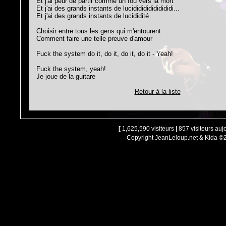
Et j'ai peur de partir comme un fou vers la mort
Et j'ai des grands instants de lucididididididididi...
Et j'ai des grands instants de lucididité
Choisir entre tous les gens qui m'entourent
Comment faire une telle preuve d'amour
Fuck the system do it, do it, do it, do it - Yeah!
Fuck the system, yeah!
Je joue de la guitare
Retour à la liste
[
1,625,590 visiteurs
|
857 visiteurs auj
Copyright JeanLeloup.net & Kida ©2