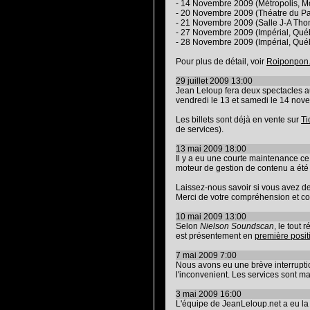
- 14 Novembre 2009 (Métropolis, M
- 20 Novembre 2009 (Théatre du Pal
- 21 Novembre 2009 (Salle J-A Tho
- 27 Novembre 2009 (Impérial, Qué
- 28 Novembre 2009 (Impérial, Qué
Pour plus de détail, voir
Roiponpon
29 juillet 2009 13:00
Jean Leloup fera deux spectacles a
vendredi le 13 et samedi le 14 nov
Les billets sont déjà en vente sur
Ti
de services).
13 mai 2009 18:00
Il y a eu une courte maintenance ce 
moteur de gestion de contenu a été
Laissez-nous savoir si vous avez de
Merci de votre compréhension et co
10 mai 2009 13:00
Selon
Nielson Soundscan
, le tout
est présentement en
première posi
7 mai 2009 7:00
Nous avons eu une brève interruptio
l'inconvenient. Les services sont ma
3 mai 2009 16:00
L'équipe de JeanLeloup.net a eu l