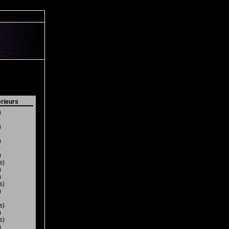
rieurs
)
)
)
)
)
s)
)
)
s)
)
s)
)
s)
)