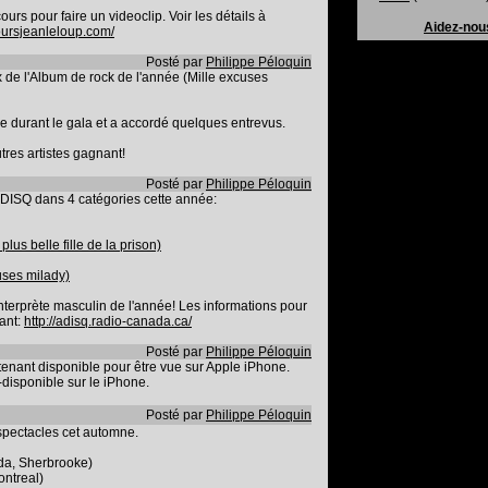
rs pour faire un videoclip. Voir les détails à
Aidez-nou
oursjeanleloup.com/
Posté par
Philippe Péloquin
x de l'Album de rock de l'année (Mille excuses
ce durant le gala et a accordé quelques entrevus.
tres artistes gagnant!
Posté par
Philippe Péloquin
ADISQ dans 4 catégories cette année:
us belle fille de la prison)
uses milady)
nterprète masculin de l'année! Les informations pour
vant:
http://adisq.radio-canada.ca/
Posté par
Philippe Péloquin
tenant disponible pour être vue sur Apple iPhone.
-disponible sur le iPhone.
Posté par
Philippe Péloquin
spectacles cet automne.
da, Sherbrooke)
ontreal)