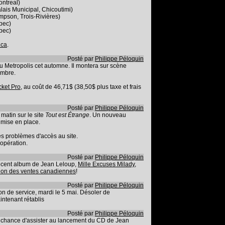
ontreal)
ais Municipal, Chicoutimi)
mpson, Trois-Rivières)
bec)
bec)
.ca
.
Posté par
Philippe Péloquin
u Metropolis cet automne. Il montera sur scène
embre.
cket Pro
, au coût de 46,71$ (38,50$ plus taxe et frais
Posté par
Philippe Péloquin
matin sur le site
Tout est Étrange
. Un nouveau
 mise en place.
s problèmes d'accès au site.
opération.
Posté par
Philippe Péloquin
 récent album de Jean Leloup,
Mille Excuses Milady
,
tion des ventes canadiennes
!
Posté par
Philippe Péloquin
n de service, mardi le 5 mai. Désoler de
intenant rétablis
Posté par
Philippe Péloquin
a chance d'assister au lancement du CD de Jean