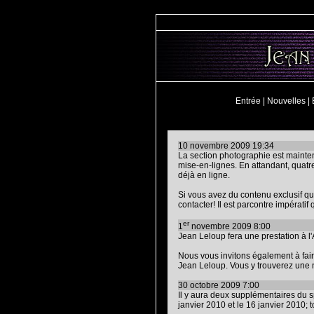
Entrée
|
Nouvelles
|
10 novembre 2009 19:34
La section photographie est mainten
mise-en-lignes. En attandant, quat
déjà en ligne.
Si vous avez du contenu exclusif que
contacter! Il est parcontre impératif
er
1
novembre 2009 8:00
Jean Leloup fera une prestation à l
Nous vous invitons également à faire
Jean Leloup. Vous y trouverez une 
30 octobre 2009 7:00
Il y aura deux supplémentaires du s
janvier 2010 et le 16 janvier 2010; 