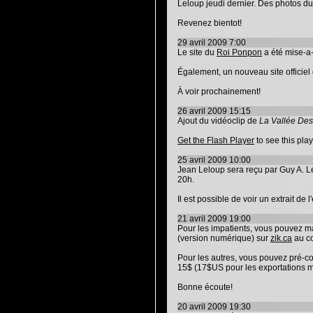
Leloup jeudi dernier. Des photos d
Revenez bientot!
29 avril 2009 7:00
Le site du
Roi Ponpon
a été mise-a-j
Également, un nouveau site officie
À voir prochainement!
26 avril 2009 15:15
Ajout du vidéoclip de
La Vallée Des
Get the Flash Player
to see this play
25 avril 2009 10:00
Jean Leloup sera reçu par Guy A. 
20h.
Il est possible de voir un extrait de 
21 avril 2009 19:00
Pour les impatients, vous pouvez m
(version numérique) sur
zik.ca
au co
Pour les autres, vous pouvez pré-
15$ (17$US pour les exportations m
Bonne écoute!
20 avril 2009 19:30