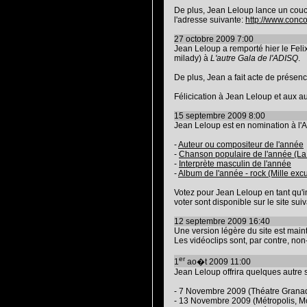
De plus, Jean Leloup lance un coucou
l'adresse suivante:
http://www.conc
27 octobre 2009 7:00
Jean Leloup a remporté hier le Feli
milady) à
L'autre Gala de l'ADISQ
.
De plus, Jean a fait acte de présen
Félicication à Jean Leloup et aux au
15 septembre 2009 8:00
Jean Leloup est en nomination à l'
-
Auteur ou compositeur de l'année
-
Chanson populaire de l'année (La pl
-
Interprète masculin de l'année
-
Album de l'année - rock (Mille exc
Votez pour Jean Leloup en tant qu'i
voter sont disponible sur le site sui
12 septembre 2009 16:40
Une version légère du site est main
Les vidéoclips sont, par contre, non
er
1
ao�t 2009 11:00
Jean Leloup offrira quelques autre 
- 7 Novembre 2009 (Théatre Grana
- 13 Novembre 2009 (Métropolis, M