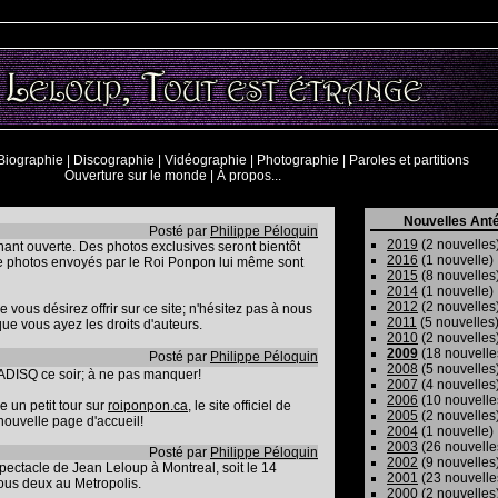
Biographie
|
Discographie
|
Vidéographie
|
Photographie
|
Paroles et partitions
Ouverture sur le monde
|
À propos...
Nouvelles Anté
Posté par
Philippe Péloquin
2019
(2 nouvelles
ant ouverte. Des photos exclusives seront bientôt
2016
(1 nouvelle)
re photos envoyés par le Roi Ponpon lui même sont
2015
(8 nouvelles
2014
(1 nouvelle)
2012
(2 nouvelles
 vous désirez offrir sur ce site; n'hésitez pas à nous
2011
(5 nouvelles
 que vous ayez les droits d'auteurs.
2010
(2 nouvelles
2009
(18 nouvelle
Posté par
Philippe Péloquin
2008
(5 nouvelles
'ADISQ ce soir; à ne pas manquer!
2007
(4 nouvelles
2006
(10 nouvelle
 un petit tour sur
roiponpon.ca
, le site officiel de
2005
(2 nouvelles
nouvelle page d'accueil!
2004
(1 nouvelle)
2003
(26 nouvelle
Posté par
Philippe Péloquin
2002
(9 nouvelles
pectacle de Jean Leloup à Montreal, soit le 14
2001
(23 nouvelle
tous deux au Metropolis.
2000
(2 nouvelles