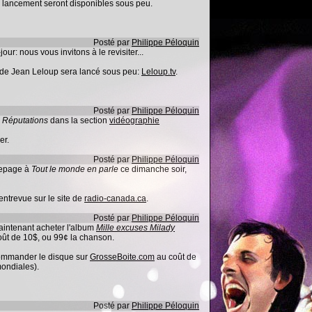
u lancement seront disponibles sous peu.
Posté par
Philippe Péloquin
our: nous vous invitons à le revisiter...
l de Jean Leloup sera lancé sous peu:
Leloup.tv
.
Posté par
Philippe Péloquin
 Réputations
dans la section
vidéographie
er.
Posté par
Philippe Péloquin
Lepage à
Tout le monde en parle
ce dimanche soir,
l'entrevue sur le site de
radio-canada.ca
.
Posté par
Philippe Péloquin
aintenant acheter l'album
Mille excuses Milady
ût de 10$, ou 99¢ la chanson.
commander le disque sur
GrosseBoite.com
au coût de
ondiales).
Posté par
Philippe Péloquin